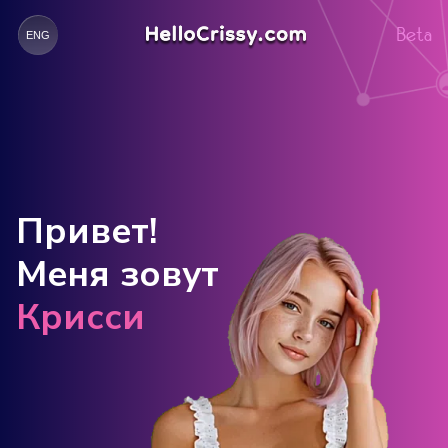
Beta
ENG
Привет!
Меня зовут
Крисси